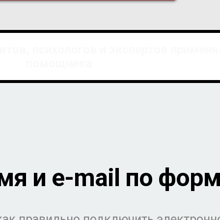
антов, психологов и экспертов примен
помощника
мя и e-mail по фор
 как правильно подключить электронн