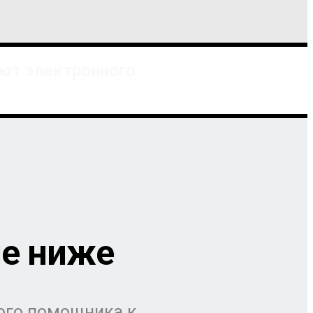
яют электронного
ме ниже
ого помощника к